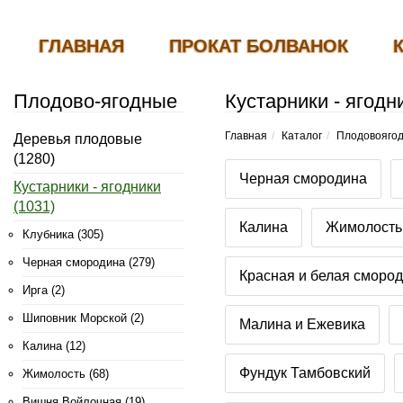
ГЛАВНАЯ
ПРОКАТ БОЛВАНОК
Плодово-ягодные
Кустарники - ягодн
Главная
Каталог
Плодовояго
Деревья плодовые
(1280)
Черная смородина
Кустарники - ягодники
(1031)
Калина
Жимолость
Клубника (305)
Черная смородина (279)
Красная и белая сморо
Ирга (2)
Шиповник Морской (2)
Малина и Ежевика
Калина (12)
Фундук Тамбовский
Жимолость (68)
Вишня Войлочная (19)