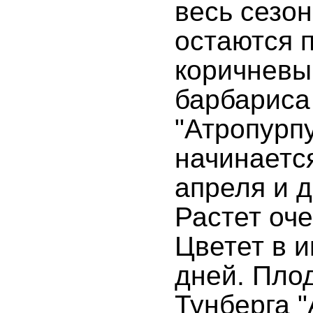
весь сезон
остаются 
коричневы
барбариса
"Атропурп
начинаетс
апреля и д
Растет оч
Цветет в и
дней. Пло
Тунберга 