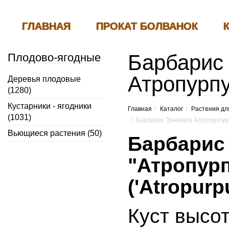
ГЛАВНАЯ
ПРОКАТ БОЛВАНОК
Барбарис 
Плодово-ягодные
Атропурп
Деревья плодовые
(1280)
Кустарники - ягодники
Главная
Каталог
Растения дл
(1031)
Барбарис Тунберга Атропурпур
Вьющиеся растения (50)
Барбарис
"Атропур
('Atropurp
Куст высот